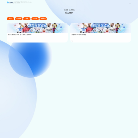
星空体育(中国)官方网站_StarSport
SH.603598
INLY CASE
引力案例
综合
食品饮食
美妆
3c家电
网络服务
助力品牌玩转音乐节，打入年轻人潮流阵地
海普诺凯1897的大湾仔奶爸