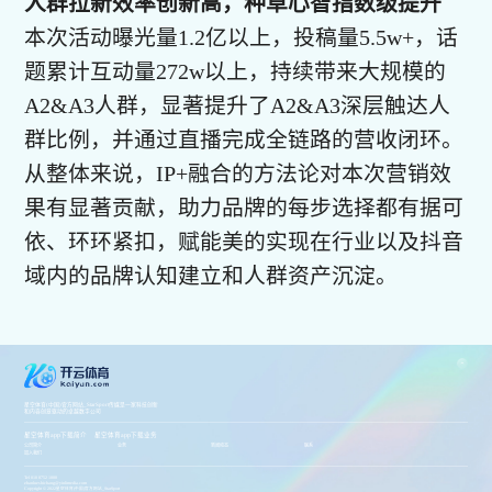
人群拉新效率创新高，种草心智指数级提升
本次活动曝光量1.2亿以上，投稿量5.5w+，话
题累计互动量272w以上，持续带来大规模的
A2&A3人群，显著提升了A2&A3深层触达人
群比例，并通过直播完成全链路的营收闭环。
从整体来说，IP+融合的方法论对本次营销效
果有显著贡献，助力品牌的每步选择都有据可
依、环环紧扣，赋能美的实现在行业以及抖音
域内的品牌认知建立和人群资产沉淀。
星空体育(中国)官方网站_StarSport传媒是一家科技创新
和内容创意驱动的卓越数字公司
星空体育app下载简介
星空体育app下载业务
公司简介
业务
新闻动态
联系
加入我们
Tel 010 8752 1888
zhanlueshichang@yinlimedia.com
Copyright © 2022星空体育(中国)官方网站_StarSport