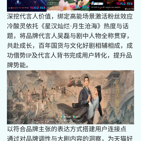
深挖代言人价值，绑定高能场景激活粉丝效应
冷酸灵依托《星汉灿烂·月生沧海》热度与话
题，将品牌代言人吴磊与剧中人物全称贯穿，
共赴成长，百年国货与文化好剧相辅相成，成
功借势IP及代言人背书完成用户转化，提升品
牌势能。
以符合品牌主张的表达方式搭建用户连接点
通过对品牌调性与大剧内容的洞察，为天猫好