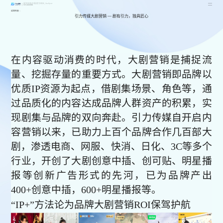
星空体育(中国)官方网站_StarSport
SH.603598
返回列表
引力传媒大剧营销 — 剧有引力，独具匠心
在内容驱动消费的时代，大剧营销是捕捉流
量、挖掘存量的重要方式。大剧营销即品牌以
优质IP资源为起点，借剧集场景、角色等，通
过品质化的内容达成品牌人群资产的积累，实
现剧集与品牌的双向奔赴。
引力传媒自开启内
容营销以来，已助力上百个品牌合作几百部大
剧，渗透电商、网服、快消、日化、3C等多个
行业，开创了大剧创意中插、创可贴、明星播
报等创新广告形式的先河，已为品牌产出
400+创意中插，600+明星播报等。
“IP+”方法论为品牌大剧营销ROI保驾护航